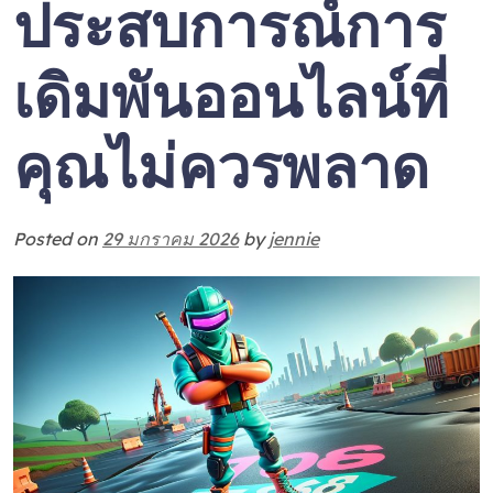
ประสบการณ์การ
เดิมพันออนไลน์ที่
คุณไม่ควรพลาด
Posted on
29 มกราคม 2026
by
jennie