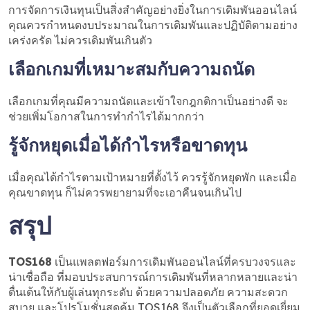
การจัดการเงินทุนเป็นสิ่งสำคัญอย่างยิ่งในการเดิมพันออนไลน์
คุณควรกำหนดงบประมาณในการเดิมพันและปฏิบัติตามอย่าง
เคร่งครัด ไม่ควรเดิมพันเกินตัว
เลือกเกมที่เหมาะสมกับความถนัด
เลือกเกมที่คุณมีความถนัดและเข้าใจกฎกติกาเป็นอย่างดี จะ
ช่วยเพิ่มโอกาสในการทำกำไรได้มากกว่า
รู้จักหยุดเมื่อได้กำไรหรือขาดทุน
เมื่อคุณได้กำไรตามเป้าหมายที่ตั้งไว้ ควรรู้จักหยุดพัก และเมื่อ
คุณขาดทุน ก็ไม่ควรพยายามที่จะเอาคืนจนเกินไป
สรุป
TOS168
เป็นแพลตฟอร์มการเดิมพันออนไลน์ที่ครบวงจรและ
น่าเชื่อถือ ที่มอบประสบการณ์การเดิมพันที่หลากหลายและน่า
ตื่นเต้นให้กับผู้เล่นทุกระดับ ด้วยความปลอดภัย ความสะดวก
สบาย และโปรโมชั่นสุดคุ้ม TOS168 จึงเป็นตัวเลือกที่ยอดเยี่ยม