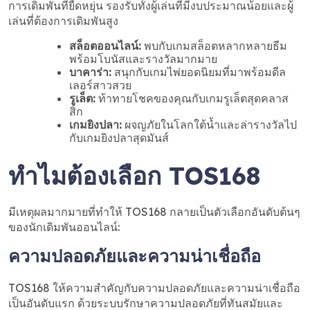
การเดิมพันที่ยืดหยุ่น รองรับทั้งผู้เล่นที่มีงบประมาณน้อยและผู้
เล่นที่ต้องการเดิมพันสูง
สล็อตออนไลน์:
พบกับเกมสล็อตหลากหลายธีม
พร้อมโบนัสและรางวัลมากมาย
บาคาร่า:
สนุกกับเกมไพ่ยอดนิยมที่มาพร้อมดีล
เลอร์สาวสวย
รูเล็ต:
ท้าทายโชคของคุณกับเกมรูเล็ตสุดคลาส
สิก
เกมยิงปลา:
ผจญภัยในโลกใต้น้ำและล่ารางวัลไป
กับเกมยิงปลาสุดมันส์
ทำไมต้องเลือก TOS168
มีเหตุผลมากมายที่ทำให้ TOS168 กลายเป็นตัวเลือกอันดับต้นๆ
ของนักเดิมพันออนไลน์:
ความปลอดภัยและความน่าเชื่อถือ
TOS168 ให้ความสำคัญกับความปลอดภัยและความน่าเชื่อถือ
เป็นอันดับแรก ด้วยระบบรักษาความปลอดภัยที่ทันสมัยและ