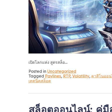
เปิดโลกแห่ง สูตรสล็อ…
Posted in
Uncategorized
Tagged
Paylines
,
RTP
,
Volatility
,
คาสิโนออน
เทคนิคสล็อต
สล็อตออนไลน์: คู่ม