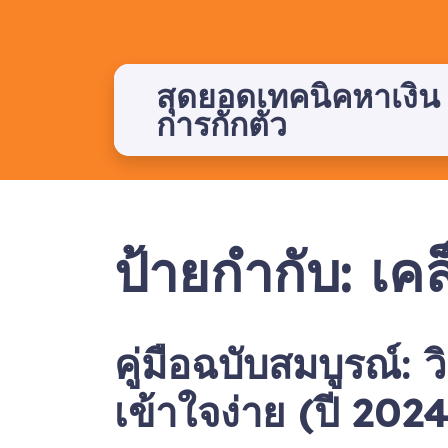
Skip
to
content
สุดยอดเทคนิคหาเงิน
การกักตัว
ป้ายกำกับ:
เคล
คู่มือฉบับสมบูรณ์: 
เข้าใจง่าย (ปี 2024