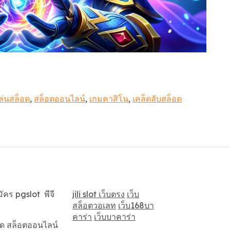
เล่นสล็อต
,
สล็อตออนไลน์
,
เกมคาสิโน
,
เคล็ดลับสล็อต
มัคร pgslot
พีจี
jili slot เว็บตรง
เว็บ
สล็อตวอเลท
เว็บ168บา
คาร่า
เว็บบาคาร่า
ุด
สล็อตออนไลน์