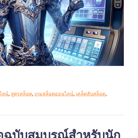
ไลน์
,
สูตรสล็อต
,
เกมสล็อตออนไลน์
,
เคล็ดลับสล็อต
,
ือฉบับสมบูรณ์สำหรับนัก