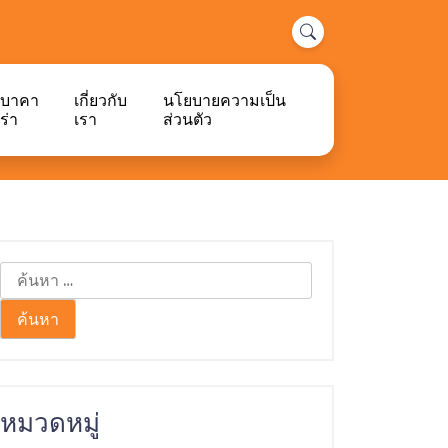
บาคา
เกี่ยวกับ
นโยบายความเป็น
ร่า
เรา
ส่วนตัว
ค้นหา
สำหรับ:
หมวดหมู่