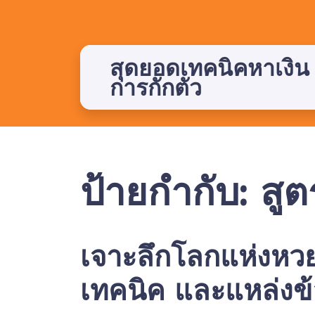
Skip
to
content
สุดยอดเทคนิคหาเงิน
การกักตัว
ป้ายกำกับ:
สู
เจาะลึกโลกแห่งหวย
เทคนิค และแหล่งข้อม