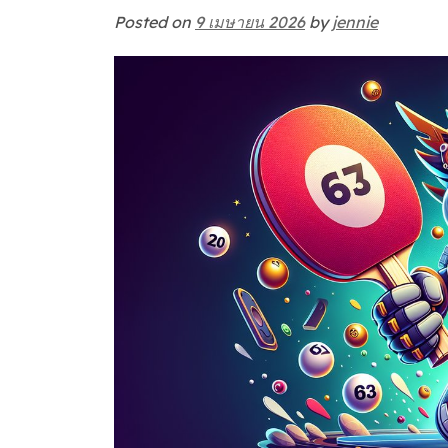
Posted on
9 เมษายน 2026
by
jennie