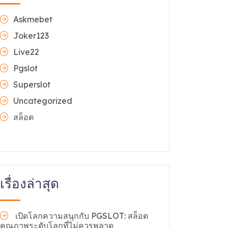
Askmebet
Joker123
Live22
Pgslot
Superslot
Uncategorized
สล็อต
เรื่องล่าสุด
เปิดโลกความสนุกกับ PGSLOT: สล็อต
คุณภาพระดับโลกที่ไม่ควรพลาด