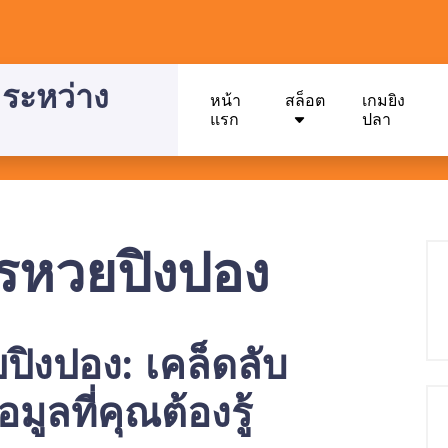
 ระหว่าง
หน้า
สล็อต
เกมยิง
แรก
ปลา
ตรหวยปิงปอง
ปิงปอง: เคล็ดลับ
ูลที่คุณต้องรู้