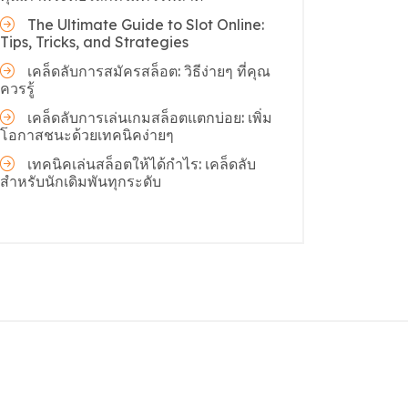
The Ultimate Guide to Slot Online:
Tips, Tricks, and Strategies
เคล็ดลับการสมัครสล็อต: วิธีง่ายๆ ที่คุณ
ควรรู้
เคล็ดลับการเล่นเกมสล็อตแตกบ่อย: เพิ่ม
โอกาสชนะด้วยเทคนิคง่ายๆ
เทคนิคเล่นสล็อตให้ได้กำไร: เคล็ดลับ
สำหรับนักเดิมพันทุกระดับ