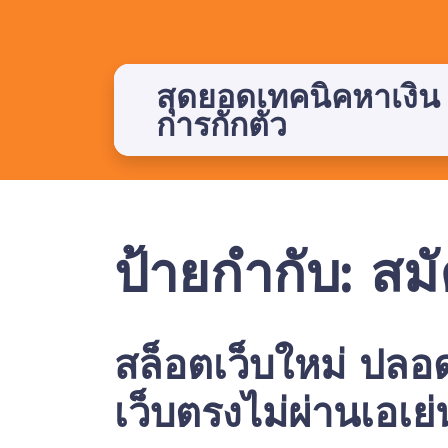
Skip
to
content
สุดยอดเทคนิคหาเงิน
การกักตัว
ป้ายกำกับ:
สม
สล็อตเว็บใหม่ ป
เว็บตรงไม่ผ่านเอเย่