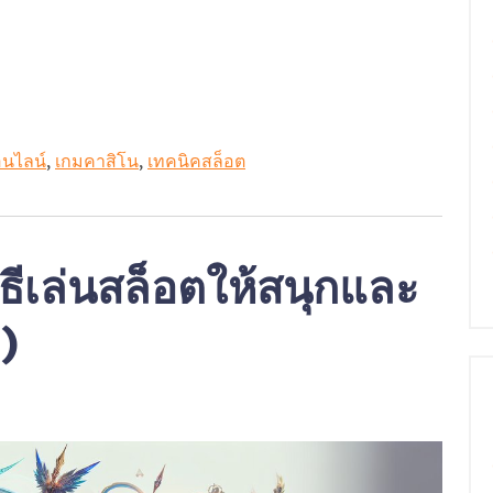
อนไลน์
,
เกมคาสิโน
,
เทคนิคสล็อต
วิธีเล่นสล็อตให้สนุกและ
)