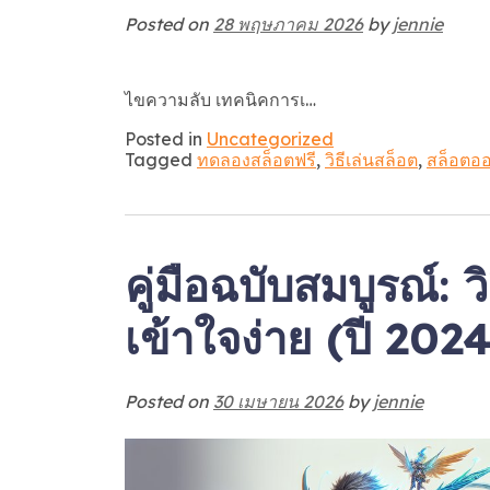
Posted on
28 พฤษภาคม 2026
by
jennie
ไขความลับ เทคนิคการเ…
Posted in
Uncategorized
Tagged
ทดลองสล็อตฟรี
,
วิธีเล่นสล็อต
,
สล็อตอ
คู่มือฉบับสมบูรณ์: 
เข้าใจง่าย (ปี 2024
Posted on
30 เมษายน 2026
by
jennie