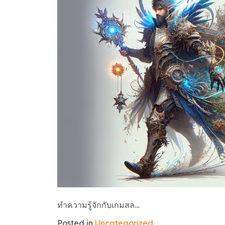
ทำความรู้จักกับเกมสล…
Posted in
Uncategorized