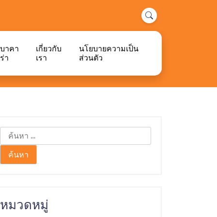
บาคา
เกี่ยวกับ
นโยบายความเป็น
ร่า
เรา
ส่วนตัว
ค้นหา
สำหรับ:
หมวดหมู่