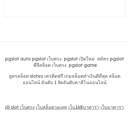
pgslot auto
pgslot เว็บตรง
pgslot เปิดใหม่
สมัคร pgslot
พีจีสล็อต เว็บตรง
pgslot game
สูตรสล็อต
slotxo เครดิตฟรี
เกมสล็อตทำเงินดีที่สุด
สล็อต
ออนไลน์ อันดับ 1
จัดอันดับคาสิโนออนไลน์
jili slot เว็บตรง
เว็บสล็อตวอเลท
เว็บ168บาคาร่า
เว็บบาคาร่า