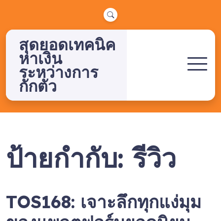
Skip
to
content
สุดยอดเทคนิค
หาเงิน
ระหว่างการ
กักตัว
ป้ายกำกับ:
รีวิว
TOS168: เจาะลึกทุกแง่มุม