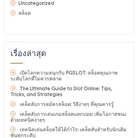
Uncategorized
สล็อต
เรื่องล่าสุด
เปิดโลกความสนุกกับ PGSLOT: สล็อตคุณภาพ
ระดับโลกที่ไม่ควรพลาด
The Ultimate Guide to Slot Online: Tips,
Tricks, and Strategies
เคล็ดลับการสมัครสล็อต: วิธีง่ายๆ ที่คุณควรรู้
เคล็ดลับการเล่นเกมสล็อตแตกบ่อย: เพิ่มโอกาสชนะ
ด้วยเทคนิคง่ายๆ
เทคนิคเล่นสล็อตให้ได้กำไร: เคล็ดลับสำหรับนักเดิม
พันทุกระดับ