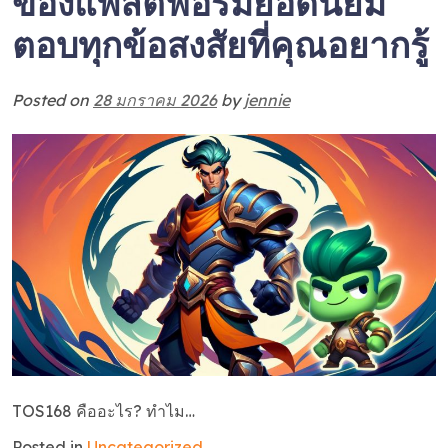
ของแพลตฟอร์มยอดนิยม
ตอบทุกข้อสงสัยที่คุณอยากรู้
Posted on
28 มกราคม 2026
by
jennie
TOS168 คืออะไร? ทำไม…
Posted in
Uncategorized