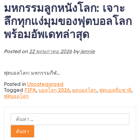
มหกรรมลูกหนังโลก: เจาะ
ลึกทุกแง่มุมของฟุตบอลโลก
พร้อมอัพเดทล่าสุด
Posted on
22 พฤษภาคม 2026
by
jennie
ฟุตบอลโลก: มหกรรมกีฬ…
Posted in
Uncategorized
Tagged
FIFA
,
บอลโลก 2026
,
ผลบอลโลก
,
ฟุตบอลทีมชาติ
,
ฟุตบอลโลก
ค้นหา
สำหรับ: