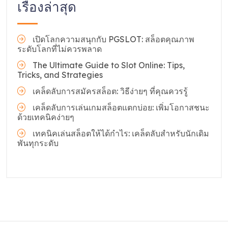
เรื่องล่าสุด
เปิดโลกความสนุกกับ PGSLOT: สล็อตคุณภาพ
ระดับโลกที่ไม่ควรพลาด
The Ultimate Guide to Slot Online: Tips,
Tricks, and Strategies
เคล็ดลับการสมัครสล็อต: วิธีง่ายๆ ที่คุณควรรู้
เคล็ดลับการเล่นเกมสล็อตแตกบ่อย: เพิ่มโอกาสชนะ
ด้วยเทคนิคง่ายๆ
เทคนิคเล่นสล็อตให้ได้กำไร: เคล็ดลับสำหรับนักเดิม
พันทุกระดับ