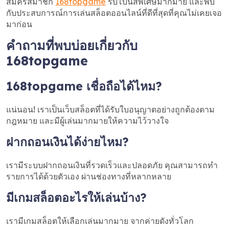
สมัครสมาชิก
168topgame
รับโบนัสพิเศษมากมาย และพบ
กับประสบการณ์การเล่นสล็อตออนไลน์ที่ดีที่สุดที่คุณไม่เคยเจอ
มาก่อน
คำถามที่พบบ่อยเกี่ยวกับ
168topgame
168topgame เชื่อถือได้ไหม?
แน่นอน! เราเป็นเว็บสล็อตที่ได้รับใบอนุญาตอย่างถูกต้องตาม
กฎหมาย และมีผู้เล่นมากมายให้ความไว้วางใจ
ฝากถอนเงินได้ง่ายไหม?
เรามีระบบฝากถอนเงินที่รวดเร็วและปลอดภัย คุณสามารถทำ
รายการได้ด้วยตัวเอง ผ่านช่องทางที่หลากหลาย
มีเกมสล็อตอะไรให้เล่นบ้าง?
เรามีเกมสล็อตให้เลือกเล่นมากมาย จากค่ายดังทั่วโลก