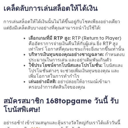
เคล็ดลับการเล่นสล็อตให้ได้เงิน
การเล่นสล็อตให้ได้เงินนั้นไม่ได้ขึ้นอยู่กับโชคเพียงอย่างเดียว
แต่ยังมีเคล็ดลับบางอย่างที่คุณสามารถนำไปใช้ได้:
เลือกเกมที่มี RTP สูง:
RTP (Return to Player)
คืออัตราการจ่ายเงินคืนให้กับผู้เล่น ยิ่ง RTP สูง
เท่าไหร่ โอกาสที่คุณจะชนะก็จะยิ่งมากขึ้นเท่านั้น
บริหารเงินทุนของคุณอย่างชาญฉลาด:
กำหนดงบ
ประมาณในการเล่น และอย่าเดิมพันเกินตัว
ใช้ประโยชน์จากโบนัสและโปรโมชั่น:
โบนัสและ
โปรโมชั่นต่างๆ จะช่วยเพิ่มเงินทุนของคุณ และ
เพิ่มโอกาสในการทำกำไร
เล่นอย่างมีสติ:
อย่าปล่อยให้อารมณ์เข้ามา
ครอบงำการตัดสินใจของคุณ
สมัครสมาชิก 168topgame วันนี้ รับ
โบนัสพิเศษ!
อย่ารอช้า! เข้าร่วมสนุกและลุ้นรางวัลใหญ่กับเราได้แล้ววันนี้