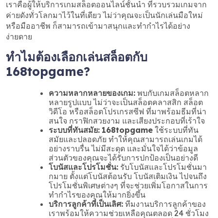
เราคือผู้ให้บริการเกมสล็อตออนไลน์ชั้นนำ ที่รวบรวมเกมจาก
ค่ายดังทั่วโลกมาไว้ในที่เดียว ไม่ว่าคุณจะเป็นนักเล่นมือใหม่
หรือมืออาชีพ ก็สามารถเข้ามาสนุกและทำกำไรได้อย่าง
ง่ายดาย
ทำไมต้องเลือกเล่นสล็อตกับ
168topgame?
ความหลากหลายของเกม:
พบกับเกมสล็อตหลาก
หลายรูปแบบ ไม่ว่าจะเป็นสล็อตคลาสสิก สล็อต
วิดีโอ หรือสล็อตโปรเกรสซีฟ ที่มาพร้อมธีมที่น่า
สนใจ กราฟิกสวยงาม และเสียงประกอบที่เร้าใจ
ระบบที่ทันสมัย:
168topgame
ใช้ระบบที่ทัน
สมัยและปลอดภัย ทำให้คุณสามารถเล่นเกมได้
อย่างราบรื่น ไม่มีสะดุด และมั่นใจได้ว่าข้อมูล
ส่วนตัวของคุณจะได้รับการปกป้องเป็นอย่างดี
โบนัสและโปรโมชั่น:
รับโบนัสและโปรโมชั่นมา
กมาย ตั้งแต่โบนัสต้อนรับ โบนัสเติมเงิน ไปจนถึง
โปรโมชั่นพิเศษต่างๆ ที่จะช่วยเพิ่มโอกาสในการ
ทำกำไรของคุณให้มากยิ่งขึ้น
บริการลูกค้าที่เป็นเลิศ:
ทีมงานบริการลูกค้าของ
เราพร้อมให้ความช่วยเหลือคุณตลอด 24 ชั่วโมง