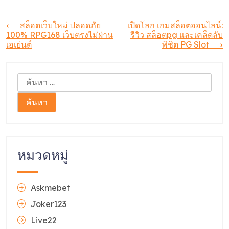
แนะแนว
⟵
สล็อตเว็บใหม่ ปลอดภัย
เปิดโลก เกมสล็อตออนไลน์:
100% RPG168 เว็บตรงไม่ผ่าน
รีวิว สล็อตpg และเคล็ดลับ
เอเย่นต์
พิชิต PG Slot
⟶
เรื่อง
ค้นหา
สำหรับ:
หมวดหมู่
Askmebet
Joker123
Live22