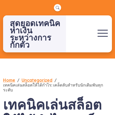
Skip
to
content
สุดยอดเทคนิค
หาเงิน
ระหว่างการ
กักตัว
Home
Uncategorized
เทคนิคเล่นสล็อตให้ได้กำไร: เคล็ดลับสำหรับนักเดิมพันทุก
ระดับ
เทคนิคเล่นสล็อต