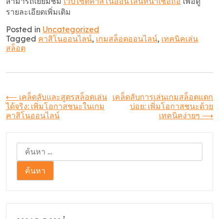
สามารถเยี่ยมชม
เว็บไซต์คาสิโนออนไลน์ที่น่าเชื่อถือ
เพื่อดู
รายละเอียดเพิ่มเติม
Posted in
Uncategorized
Tagged
คาสิโนออนไลน์
,
เกมสล็อตออนไลน์
,
เทคนิคเล่น
สล็อต
แนะแนว
⟵
เคล็ดลับและสูตรสล็อตเล่น
เคล็ดลับการเล่นเกมสล็อตแตก
ได้จริง: เพิ่มโอกาสชนะในเกม
บ่อย: เพิ่มโอกาสชนะด้วย
คาสิโนออนไลน์
เทคนิคง่ายๆ
⟶
เรื่อง
ค้นหา
สำหรับ: