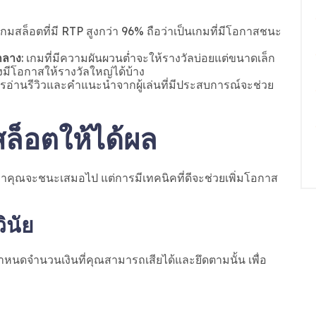
 เกมสล็อตที่มี RTP สูงกว่า 96% ถือว่าเป็นเกมที่มีโอกาสชนะ
กลาง
: เกมที่มีความผันผวนต่ำจะให้รางวัลบ่อยแต่ขนาดเล็ก
มีโอกาสให้รางวัลใหญ่ได้บ้าง
ารอ่านรีวิวและคำแนะนำจากผู้เล่นที่มีประสบการณ์จะช่วย
ล็อตให้ได้ผล
่าคุณจะชนะเสมอไป แต่การมีเทคนิคที่ดีจะช่วยเพิ่มโอกาส
ินัย
หนดจำนวนเงินที่คุณสามารถเสียได้และยึดตามนั้น เพื่อ