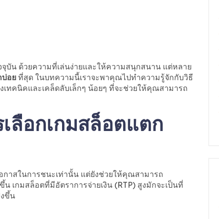
จุบัน ด้วยความที่เล่นง่ายและให้ความสนุกสนาน แต่หลาย
บ่อย
ที่สุด ในบทความนี้เราจะพาคุณไปทำความรู้จักกับวิธี
งเทคนิคและเคล็ดลับเล็กๆ น้อยๆ ที่จะช่วยให้คุณสามารถ
เลือกเกมสล็อตแตก
มโอกาสในการชนะเท่านั้น แต่ยังช่วยให้คุณสามารถ
 เกมสล็อตที่มีอัตราการจ่ายเงิน (RTP) สูงมักจะเป็นที่
งขึ้น