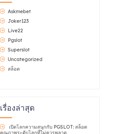
Askmebet
Joker123
Live22
Pgslot
Superslot
Uncategorized
สล็อต
เรื่องล่าสุด
เปิดโลกความสนุกกับ PGSLOT: สล็อต
คุณภาพระดับโลกที่ไม่ควรพลาด