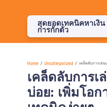
Skip
to
content
สุดยอดเทคนิคหาเงิน
การกักตัว
Home
Uncategorized
เคล็ดลับการเล่น
เคล็ดลับการเ
บ่อย: เพิ่มโอ