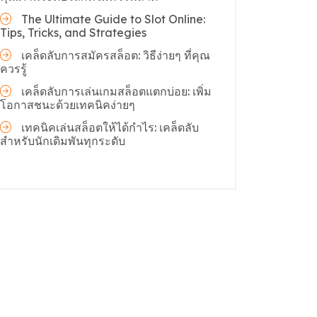
The Ultimate Guide to Slot Online:
Tips, Tricks, and Strategies
เคล็ดลับการสมัครสล็อต: วิธีง่ายๆ ที่คุณ
ควรรู้
เคล็ดลับการเล่นเกมสล็อตแตกบ่อย: เพิ่ม
โอกาสชนะด้วยเทคนิคง่ายๆ
เทคนิคเล่นสล็อตให้ได้กำไร: เคล็ดลับ
สำหรับนักเดิมพันทุกระดับ