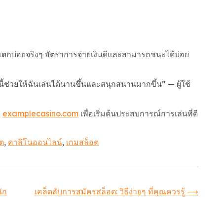
นแตกบ่อยจริงๆ อัตราการจ่ายเงินดีและสามารถชนะได้บ่อย
่วยให้ฉันเล่นได้นานขึ้นและสนุกสนานมากขึ้น” — ผู้ใช้
่
examplecasino.com
เพื่อเริ่มต้นประสบการณ์การเล่นที่ดี
ต
,
คาสิโนออนไลน์
,
เกมสล็อต
ัก
เคล็ดลับการสมัครสล็อต: วิธีง่ายๆ ที่คุณควรรู้
⟶