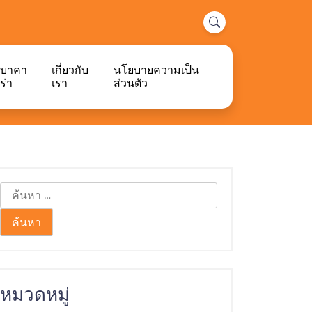
บาคา
เกี่ยวกับ
นโยบายความเป็น
ร่า
เรา
ส่วนตัว
ค้นหา
สำหรับ:
หมวดหมู่