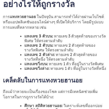
อย่างไรให้ถูกรางวัล
การ
แทงหวยฮานอย
ในปัจจุบัน สามารถทำได้ง่ายผ่านเว็บไซต์
หรือแอปพลิเคชันออนไลน์ต่างๆ ที่เปิดให้บริการ โดยมีรูปแบบ
การแทงที่หลากหลาย เช่น
แทงเลข 3 ตัวบน:
ทายเลข 3 ตัวสุดท้ายของรางวัล
พิเศษ ให้ตรงตามลำดับ
แทงเลข 2 ตัวบน:
ทายเลข 2 ตัวสุดท้ายของ
รางวัลพิเศษ ให้ตรงตามลำดับ
แทงเลข 2 ตัวล่าง:
ทายเลข 2 ตัวสุดท้ายของ
รางวัลที่หนึ่ง ให้ตรงตามลำดับ
แทงเลขวิ่งบน:
ทายเลข 1 ตัว ที่อยู่ในรางวัลพิเศษ
แทงเลขวิ่งล่าง:
ทายเลข 1 ตัว ที่อยู่ในรางวัลที่หนึ่ง
เคล็ดลับในการแทงหวยฮานอย
ถึงแม้ว่าหวยจะเป็นเรื่องของโชค แต่การมีเทคนิคช่วยเพิ่ม
โอกาสในการถูกรางวัลได้บ้าง:
ศึกษา สถิติหวยฮานอย:
วิเคราะห์เลขที่ออกบ่อย