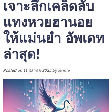
เจาะลึกเคล็ดลับ
แทงหวยฮานอย
ให้แม่นยำ อัพเดท
ล่าสุด!
Posted on
11 ตุลาคม 2025
by
jennie