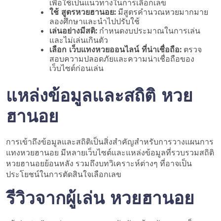
เพื่อใช้เป็นแนวทางในการเลือกเลข
ใช้ สูตรหวยฮานอย:
มีสูตรคำนวณหวยมากมาย
ลองศึกษาและนำไปปรับใช้
เล่นอย่างมีสติ:
กำหนดงบประมาณในการเล่น
และไม่เล่นเกินตัว
เลือก เว็บแทงหวยออนไลน์ ที่น่าเชื่อถือ:
ตรวจ
สอบความปลอดภัยและความน่าเชื่อถือของ
เว็บไซต์ก่อนเล่น
แหล่งข้อมูลและสถิติ หวย
ฮานอย
การเข้าถึงข้อมูลและสถิติเป็นสิ่งสำคัญสำหรับการวางแผนการ
แทงหวยฮานอย มีหลายเว็บไซต์และแหล่งข้อมูลที่รวบรวมสถิติ
หวยฮานอยย้อนหลัง รวมถึงบทวิเคราะห์ต่างๆ ที่อาจเป็น
ประโยชน์ในการตัดสินใจเลือกเลข
รีวิวจากผู้เล่น หวยฮานอย