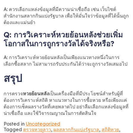
A: ควรเลือกแหล่งข้อมูลที่มีความน่าเชื่อถือ เช่น เว็บไซต์
สำนักงานสลากกินแบ่งรัฐบาล เพื่อให้มั่นใจว่าข้อมูลที่ได้นั้นถูก
ต้องและแม่นยำ
Q: การวิเคราะห์หวยย้อนหลังช่วยเพิ่ม
โอกาสในการถูกรางวัลได้จริงหรือ?
A: การวิเคราะห์หวยย้อนหลังเป็นเพียงแนวทางหนึ่งในการ
เลือกซื้อสลาก ไม่สามารถรับประกันได้ว่าจะถูกรางวัลเสมอไป
สรุป
การตรวจ
หวยย้อนหลัง
เป็นเครื่องมือที่มีประโยชน์สำหรับผู้ที่
ต้องการวิเคราะห์สถิติ หาแนวทางในการซื้อหวย หรือเพียงแค่
ต้องการเช็คผลรางวัลที่เคยพลาดไป อย่าลืมเลือกแหล่งข้อมูลที่
น่าเชื่อถือ และใช้วิจารณญาณในการตัดสินใจ
Posted in
Uncategorized
Tagged
ตรวจหวยลาว
,
ผลสลากกินแบ่งรัฐบาล
,
สถิติหวย
,