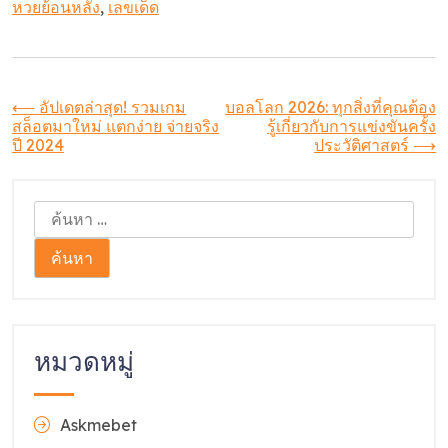
หวยย้อนหลัง
,
เลขเด็ด
แนะแนว
⟵
อัปเดตล่าสุด! รวมเกม
บอลโลก 2026: ทุกสิ่งที่คุณต้อง
สล็อตมาใหม่ แตกง่าย จ่ายจริง
รู้เกี่ยวกับการแข่งขันครั้ง
ปี 2024
ประวัติศาสตร์
⟶
เรื่อง
ค้นหา
สำหรับ:
หมวดหมู่
Askmebet